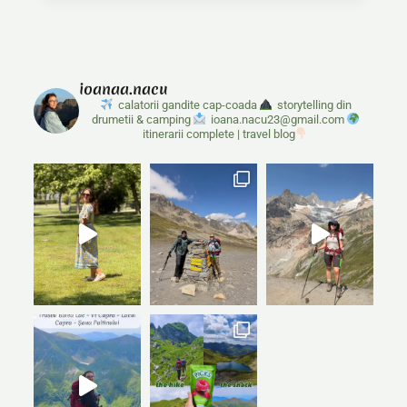
NERATAT
DE
PE
COASTA
DE
ioanaa.nacu
SUD
DIN
calatorii gandite cap-coada
storytelling din
SRI
drumetii & camping
ioana.nacu23@gmail.com
itinerarii complete | travel blog
LANKA