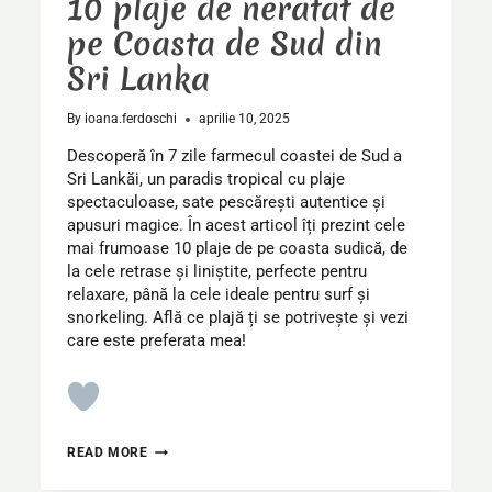
10 plaje de neratat de
pe Coasta de Sud din
Sri Lanka
By
ioana.ferdoschi
aprilie 10, 2025
Descoperă în 7 zile farmecul coastei de Sud a
Sri Lankăi, un paradis tropical cu plaje
spectaculoase, sate pescărești autentice și
apusuri magice. În acest articol îți prezint cele
mai frumoase 10 plaje de pe coasta sudică, de
la cele retrase și liniștite, perfecte pentru
relaxare, până la cele ideale pentru surf și
snorkeling. Află ce plajă ți se potrivește și vezi
care este preferata mea!
10
READ MORE
PLAJE
DE