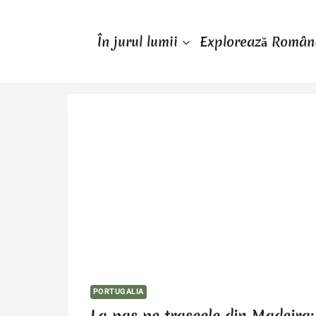
Skip
to
În jurul lumii
Explorează Român
content
PORTUGALIA
La pas pe traseele din Madeira: