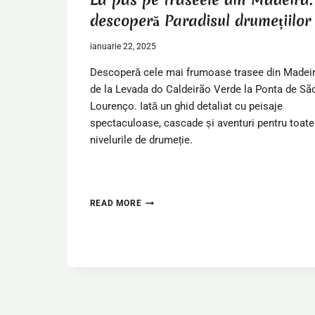
descoperă Paradisul drumețiilor
ianuarie 22, 2025
Descoperă cele mai frumoase trasee din Madeir
de la Levada do Caldeirão Verde la Ponta de Sã
Lourenço. Iată un ghid detaliat cu peisaje
spectaculoase, cascade și aventuri pentru toate
nivelurile de drumeție.
L
READ MORE
A
P
A
S
P
E
T
R