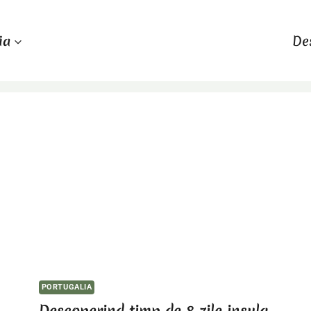
ia
De
PORTUGALIA
Descoperind timp de 8 zile insula