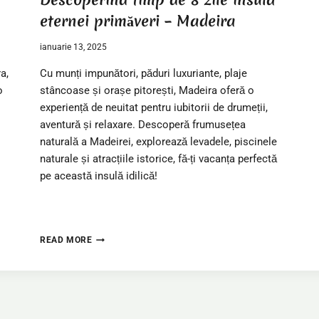
eternei primăveri – Madeira
ianuarie 13, 2025
a,
Cu munți impunători, păduri luxuriante, plaje
o
stâncoase și orașe pitorești, Madeira oferă o
experiență de neuitat pentru iubitorii de drumeții,
aventură și relaxare. Descoperă frumusețea
naturală a Madeirei, explorează levadele, piscinele
naturale și atracțiile istorice, fă-ți vacanța perfectă
pe această insulă idilică!
D
READ MORE
E
S
C
O
P
E