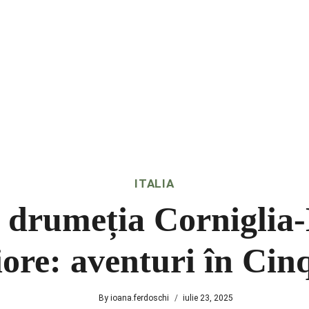
ITALIA
 drumeția Corniglia
re: aventuri în Cin
By
ioana.ferdoschi
iulie 23, 2025