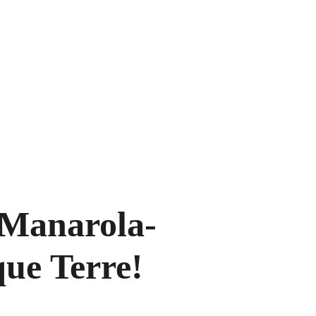
-Manarola-
que Terre!