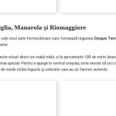
iglia, Manarola și Riomaggiore
re cele cinci sate fermecătoare care formează regiunea
Cinque Ter
nume.
este situat direct pe malul mării, ci la aproximativ 100 de metri deasu
e mai special. Pentru a ajunge în centrul orașului, este nevoie să urci
 de micile străzi înguste și colorate care au un farmec autentic.