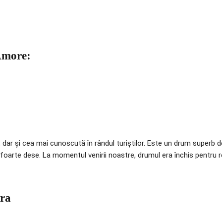
Amore:
r și cea mai cunoscută în rândul turiștilor. Este un drum superb de-
foarte dese. La momentul venirii noastre, drumul era închis pentru r
ra