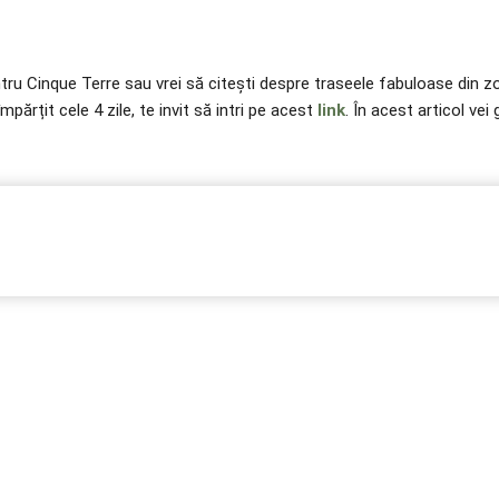
ntru Cinque Terre sau vrei să citești despre traseele fabuloase din zo
ărțit cele 4 zile, te invit să intri pe acest
link
. În acest articol ve