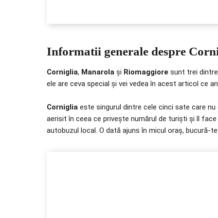
Informatii generale despre Corn
Corniglia
,
Manarola
și
Riomaggiore
sunt trei dint
ele are ceva special și vei vedea în acest articol ce a
Corniglia
este singurul dintre cele cinci sate care nu 
aerisit în ceea ce privește numărul de turiști și îl fac
autobuzul local. O dată ajuns în micul oraș, bucură-te