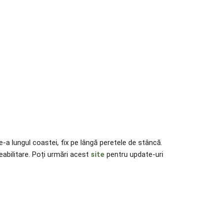
a lungul coastei, fix pe lângă peretele de stâncă.
eabilitare. Poți urmări acest
site
pentru update-uri