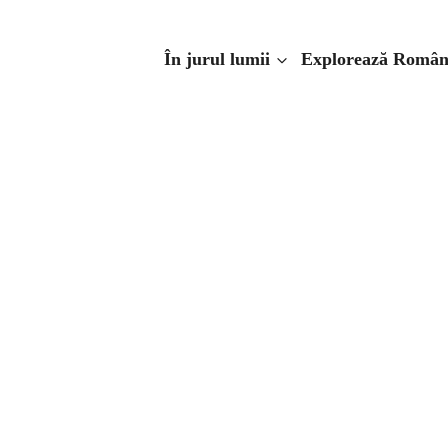
Skip
to
În jurul lumii
Explorează Român
content