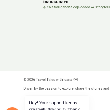
ioanaa.nacu
ÎN
NATURĂ
✈️ calatorii gandite cap-coada
⛰️ storytell
© 2026 Travel Tales with Ioana 🗺️
Driven by the passion to explore, share the stories and 
Acasă
Hey! Your support keeps
Despre mine
creativity flowing ✨ Thank
Contact