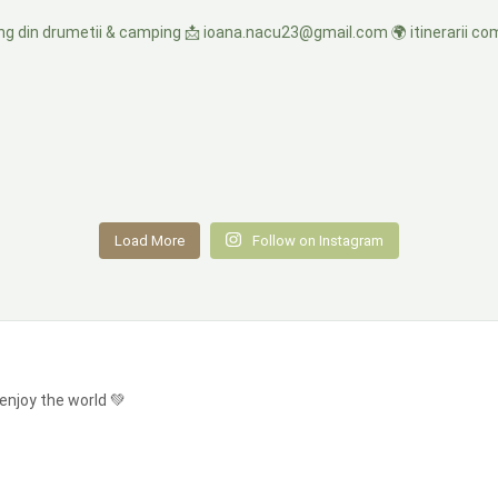
ing din drumetii & camping
📩 ioana.nacu23@gmail.com
🌍 itinerarii com
Load More
Follow on Instagram
enjoy the world 💚