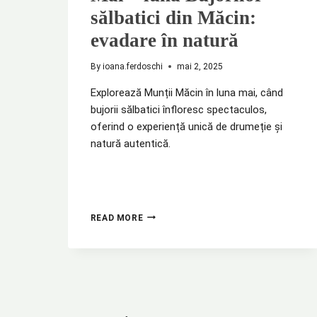
sălbatici din Măcin:
evadare în natură
By
ioana.ferdoschi
mai 2, 2025
Explorează Munții Măcin în luna mai, când
bujorii sălbatici înfloresc spectaculos,
oferind o experiență unică de drumeție și
natură autentică.
MAI
READ MORE
–
LUNA
BUJORILOR
SĂLBATICI
DIN
MĂCIN:
EVADARE