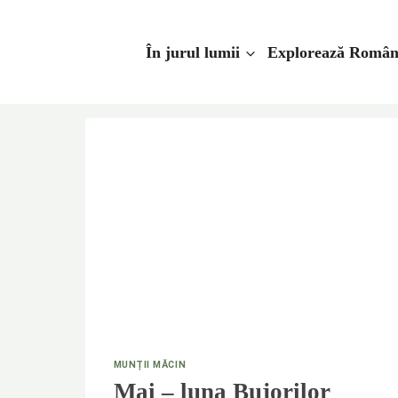
Skip
to
În jurul lumii
Explorează Român
content
MUNȚII MĂCIN
Mai – luna Bujorilor