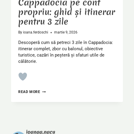
Cappadocia pe cont
propriu: ghid și itinerar
pentru 3 zile
By
ioana.ferdoschi
martie 9, 2026
Descoperă cum să petreci 3 zile în Cappadocia:
itinerar complet, zbor cu balonul, obiective
turistice, cazări în peșteră și sfaturi utile de
călătorie.
CAPPADOCIA
READ MORE
PE
CONT
PROPRIU:
GHID
ȘI
ITINERAR
PENTRU
ioanaa.nacu
3