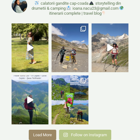
ZILE
calatorii gandite cap-coada
storytelling din
drumetii & camping
ioana.nacu23@gmail.com
itinerarii complete | travel blog
Load More
Follow on Instagram